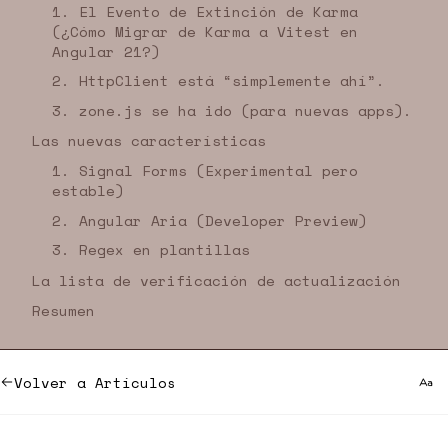
1. El Evento de Extinción de Karma
(¿Cómo Migrar de Karma a Vitest en
Angular 21?)
2. HttpClient está “simplemente ahí”.
3. zone.js se ha ido (para nuevas apps).
Las nuevas características
1. Signal Forms (Experimental pero
estable)
2. Angular Aria (Developer Preview)
3. Regex en plantillas
La lista de verificación de actualización
Resumen
Volver a Artículos