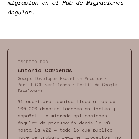
migración en el
Hub de Migraciones
Angular
.
ESCRITO POR
Antonio Cárdenas
Google Developer Expert en Angular ·
Perfil GDE verificado
·
Perfil de Google
Developers
Mi escritura técnica llega a más de
100,000 desarrolladores en inglés y
español. He migrado aplicaciones
Angular de producción desde la v8
hasta la v22 — todo lo que publico
nace de trabajo real en proyectos, no