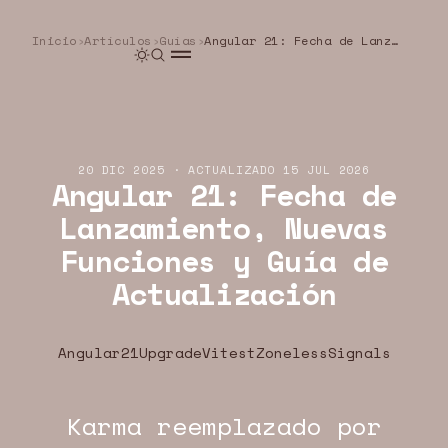
Inicio
›
Artículos
›
Guías
›
Angular 21: Fecha de Lanzamiento, Nuevas Funciones y Guía de Actualización
20 DIC 2025
·
ACTUALIZADO
15 JUL 2026
Angular 21: Fecha de
Lanzamiento, Nuevas
Funciones y Guía de
Actualización
Angular21
Upgrade
Vitest
Zoneless
Signals
U.DEV · ANGULAR · WEB
YEOU.DEV · ANGULAR · WEB
YEOU.DEV · ANGU
Karma reemplazado por