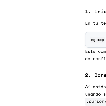
1. Ini
En tu te
ng mcp
Este com
de confi
2. Con
Si estás
usando s
.cursor