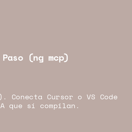
 Paso (ng mcp)
). Conecta Cursor o VS Code
IA que sí compilan.
 · ANGULAR · WEB
YEOU.DEV · ANGULAR · WEB
YEOU.DEV · 