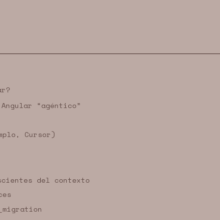
ar?
 Angular “agéntico”
mplo, Cursor)
scientes del contexto
ces
_migration