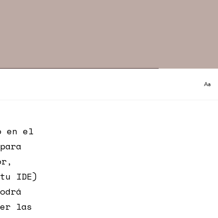
o en el
para
or,
tu IDE)
odrá
er las