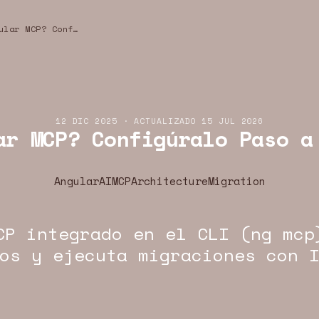
¿Qué es Angular MCP? Configúralo Paso a Paso (ng mcp)
12 DIC 2025
·
ACTUALIZADO
15 JUL 2026
ar MCP? Configúralo Paso a
Angular
AI
MCP
Architecture
Migration
CP integrado en el CLI (ng mcp
os y ejecuta migraciones con 
DEV · ANGULAR · WEB
YEOU.DEV · ANGULAR · WEB
YEOU.DEV