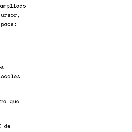
ampliado
Cursor,
space:
os
locales
ra que
I de