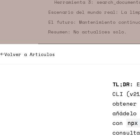
Herramienta 3: search_document
Escenario del mundo real: La lim
El futuro: Mantenimiento continu
Resumen: No actualices solo.
Volver a Artículos
TL;DR:
E
CLI (v2
obtener 
añádelo
con
npx
consult