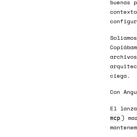
buenas p
context
configur
Solíamos
Copiábam
archivos
arquitec
ciega.
Con Angu
El lanza
) ma
mcp
mantenem