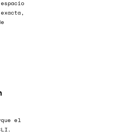
 espacio
 exacta,
de
n
rque el
CLI.