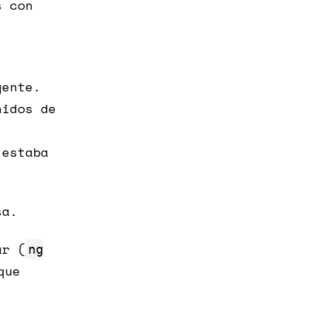
s con
gente.
nidos de
 estaba
sa.
ar (
ng
que