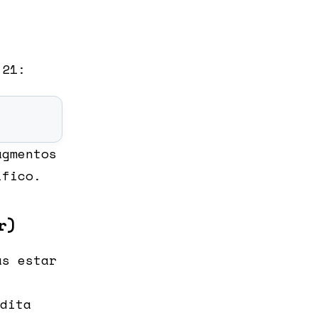
 21:
agmentos
ífico.
r)
as estar
dita