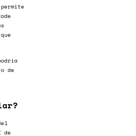
 permite
Code
us
 que
podría
jo de
lar?
del
I de