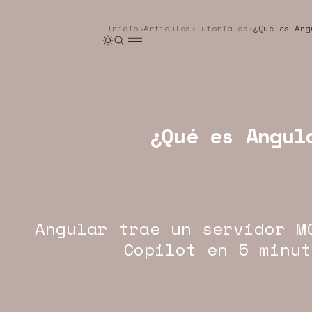
Inicio
›
Artículos
›
Tutoriales
›
¿Qué es Angul
Angular trae un servidor M
Copilot en 5 minut
EOU.DEV · ANGULAR · WEB
YEOU.DEV · ANGULAR · WEB
YEOU.