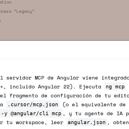
ation
pieza “Legacy”
o
l servidor MCP de Angular viene integrad
1+, incluido Angular 22). Ejecuta
ng mcp
el fragmento de configuración de tu edit
 a
(o el equivalente de 
.cursor/mcp.json
, y tu agente de IA p
 -y @angular/cli mcp
ar tu workspace, leer
, obten
angular.json